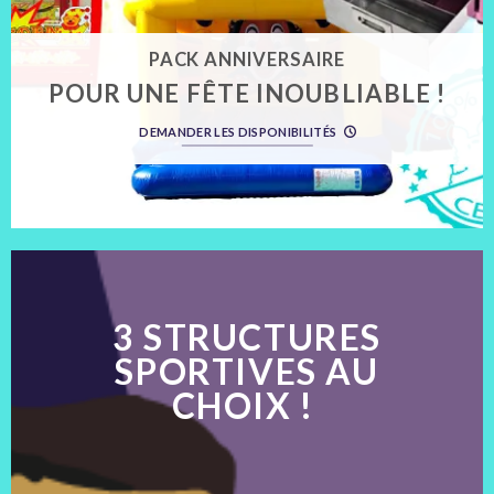
PACK ANNIVERSAIRE
A PARTIR DE 249
POUR UNE FÊTE INOUBLIABLE !
EUROS
DEMANDER LES DISPONIBILITÉS
3 STRUCTURES
SPORTIVES AU
CHOIX !