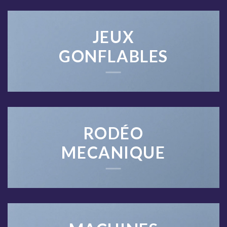
JEUX
GONFLABLES
RODÉO
MECANIQUE