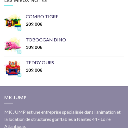
LES MIEUX NOTÉS
COMBO TIGRE
209,00
€
TOBOGGAN DINO
109,00
€
TEDDY OURS
109,00
€
MK JUMP
MK JUMP est une entreprise spécialisée dans l'animation et
la location de structures gonflables à Nantes 44 - Loire
Atlantique.