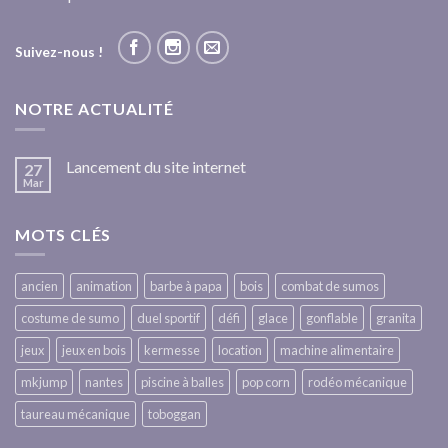
Suivez-nous !
NOTRE ACTUALITÉ
Lancement du site internet
27
Mar
MOTS CLÉS
ancien
animation
barbe à papa
bois
combat de sumos
costume de sumo
duel sportif
défi
glace
gonflable
granita
jeux
jeux en bois
kermesse
location
machine alimentaire
mkjump
nantes
piscine à balles
pop corn
rodéo mécanique
taureau mécanique
toboggan