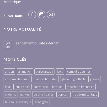
Atlantique.
Suivez-nous !
NOTRE ACTUALITÉ
Lancement du site internet
27
Mar
MOTS CLÉS
ancien
animation
barbe à papa
bois
combat de sumos
costume de sumo
duel sportif
défi
glace
gonflable
granita
jeux
jeux en bois
kermesse
location
machine alimentaire
mkjump
nantes
piscine à balles
pop corn
rodéo mécanique
taureau mécanique
toboggan